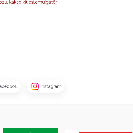
tozu, kakao kitlesi,emülgatör
acebook
İnstagram