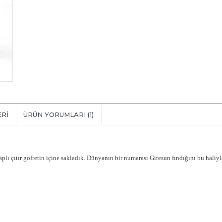
ERI
ÜRÜN YORUMLARI (1)
aplı
çıtır g
ofret
in içine sakladık.
Dünyanın bir numarası Giresun fındığını bu haliyle