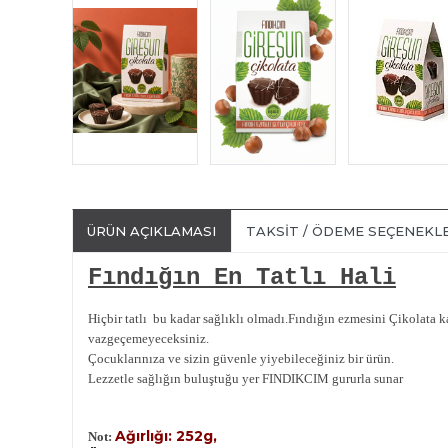
ÜRÜN AÇIKLAMASI
TAKSIT / ÖDEME SEÇENEKL
Fındığın En Tatlı Hali
Hiçbir tatlı bu kadar sağlıklı olmadı.
Fındığın ezmesini Çikolata
k
vazgeçemeyeceksiniz.
Çocuklarınıza ve sizin güvenle yiyebileceğiniz bir ürün.
Lezzetle sağlığın buluştuğu yer FINDIKCIM gururla sunar
Ağırlığı: 252g,
Not: