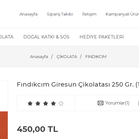
Anasayfa
Sipariş Takibi
İletişim
Kampanyali Ürün
OLATA
DOĞAL KATKI & SOS
HEDİYE PAKETLERİ
Anasayfa
ÇİKOLATA
FINDIKCIM
Fındıkcım Giresun Çikolatası 250 Gr. (12
Yorumlar
(1)
450,00 TL